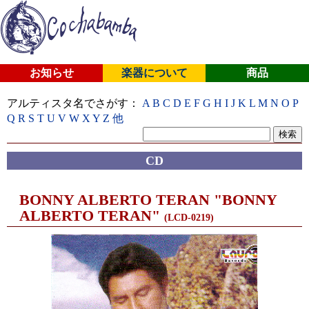
お知らせ
楽器について
商品
アルティスタ名でさがす：
A
B
C
D
E
F
G
H
I
J
K
L
M
N
O
P
Q
R
S
T
U
V
W
X
Y
Z
他
CD
BONNY ALBERTO TERAN "BONNY
ALBERTO TERAN"
(LCD-0219)