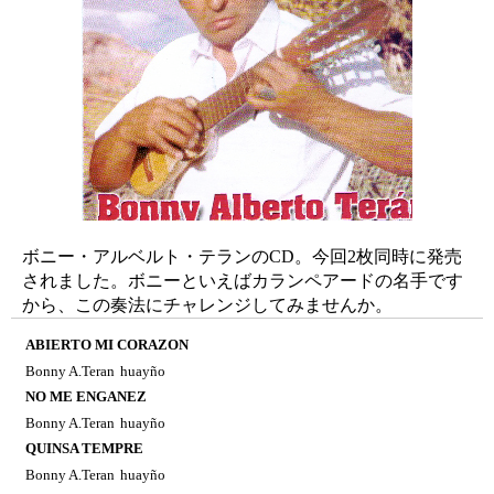
ボニー・アルベルト・テランのCD。今回2枚同時に発売
されました。ボニーといえばカランペアードの名手です
から、この奏法にチャレンジしてみませんか。
ABIERTO MI CORAZON
Bonny A.Teran
huayño
NO ME ENGANEZ
Bonny A.Teran
huayño
QUINSA TEMPRE
Bonny A.Teran
huayño