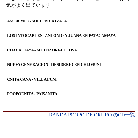
気がよく出ています。
AMOR MIO - SOLI EN CAJZATA
LOS INTOCABLES - ANTONIO Y JUANA EN PATACAMAYA
CHACALTAYA - MUJER ORGULLOSA
NUEVA GENERACION - DESIDERIO EN CHIJMUNI
CNITA CANA - VILLA PUNI
POOPOENITA - PAISANITA
BANDA POOPO DE ORURO のCD一覧