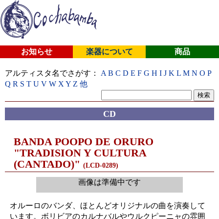
お知らせ
楽器について
商品
アルティスタ名でさがす：
A
B
C
D
E
F
G
H
I
J
K
L
M
N
O
P
Q
R
S
T
U
V
W
X
Y
Z
他
CD
BANDA POOPO DE ORURO
"TRADISION Y CULTURA
(CANTADO)"
(LCD-0289)
画像は準備中です
オルーロのバンダ、ほとんどオリジナルの曲を演奏して
います。ボリビアのカルナバルやウルクピーニャの雰囲