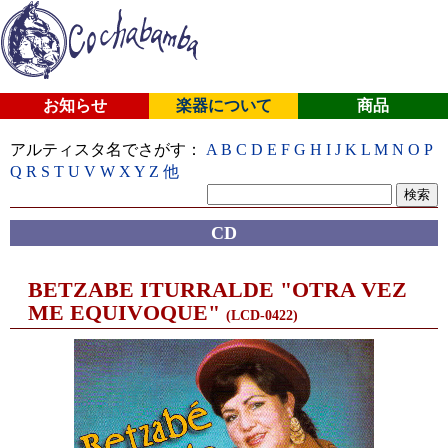
お知らせ
楽器について
商品
アルティスタ名でさがす：
A
B
C
D
E
F
G
H
I
J
K
L
M
N
O
P
Q
R
S
T
U
V
W
X
Y
Z
他
CD
BETZABE ITURRALDE "OTRA VEZ
ME EQUIVOQUE"
(LCD-0422)