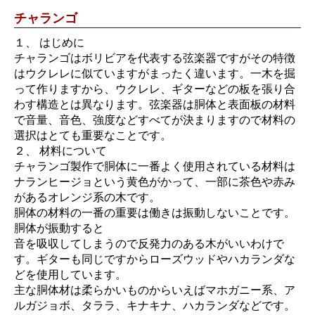
チャランゴ
１、 はじめに
チャランゴはボリビアを代表する弦楽器ですがその特徴
はウクレレに似ていますがまったく違います。一木を掘
って作りますから、ウクレレ、ギターなどの板を張り合
わす構造とは異なります。弦楽器は胴体と表面板の材料
で音量、音色、強度などすべてが決まりますので材料の
選択はとても重要なことです。
２、 材料について
チャランゴ製作で胴体に一番よく使用されている材料は
ナランヒージョという黄色がかって、一部に茶色や赤み
があるオレンジ系の木です。
胴体の材料の一番の重要は働きは振動しないことです。
胴体が振動すると
音を吸収してしまうので反発力のある木がいいわけで
す。ギターも同じですからローズウッドやハカランダな
どを使用しています。
主な胴体材は柔らかいものからいえばマホガニー系、ア
ルガジョボ、タララ、キナキナ、ハカランダなどです。