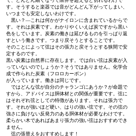
て、どんどん細くなって限界を超えると切れるわけで
す。そうすると楽器では音がどんどん下がってしまい、
いつまでも安定しないわけです。
黒い？—これは何かがナイロンに含まれているからで
す。それは炭素です。わかりやくいえば炭ですから黒い
色をしています。炭素の働きは延びるものを引っぱり返
すという働きです。つまり戻そうとすることです。
そのことによって弦はその張力と戻そうとする狭間で安
定するのです。
黒い炭素は自然界に存在します。では白い弦は炭素が入
っていないのでしょうか？そうではありません。化学合
成で作られた炭素（フロロカーボン）
が入っています。働きは同じです。
ではどんな弦が自分のチャランゴにあうか？が命題で
すから、アドバイスは胴体材との関係が重要です。弦に
はそれぞれ弦としての特徴があります。それは張力で
す。それが強いほど硬い、はりの強い弦です。その弦の
強さに負けない反発力のある胴体材が必要なわけです。
柔らかい木であればあまり張力の強い弦はおすすめでき
ません。
弦の張替えをおすすめします！