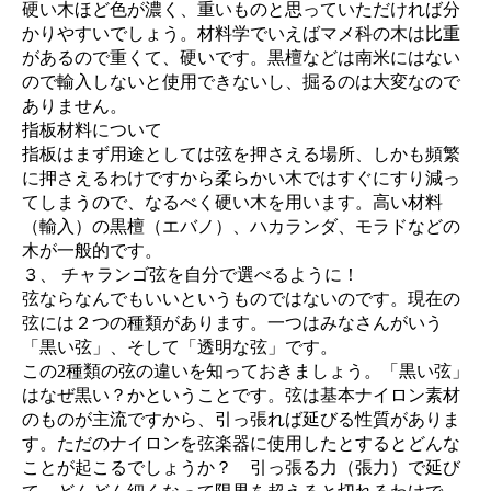
硬い木ほど色が濃く、重いものと思っていただければ分
かりやすいでしょう。材料学でいえばマメ科の木は比重
があるので重くて、硬いです。黒檀などは南米にはない
ので輸入しないと使用できないし、掘るのは大変なので
ありません。
指板材料について
指板はまず用途としては弦を押さえる場所、しかも頻繁
に押さえるわけですから柔らかい木ではすぐにすり減っ
てしまうので、なるべく硬い木を用います。高い材料
（輸入）の黒檀（エバノ）、ハカランダ、モラドなどの
木が一般的です。
３、 チャランゴ弦を自分で選べるように！
弦ならなんでもいいというものではないのです。現在の
弦には２つの種類があります。一つはみなさんがいう
「黒い弦」、そして「透明な弦」です。
この2種類の弦の違いを知っておきましょう。「黒い弦」
はなぜ黒い？かということです。弦は基本ナイロン素材
のものが主流ですから、引っ張れば延びる性質がありま
す。ただのナイロンを弦楽器に使用したとするとどんな
ことが起こるでしょうか？ 引っ張る力（張力）で延び