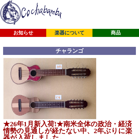
お知らせ
楽器について
商品
チャランゴ
★26年1月新入荷!★南米全体の政治・経済
情勢の見通しが経たない中、2年ぶりに楽
器が入荷しました。