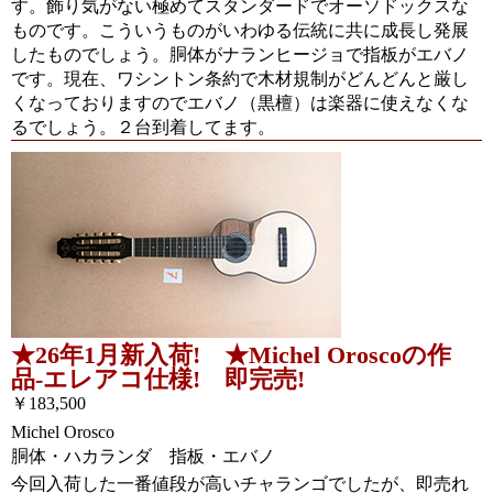
す。飾り気がない極めてスタンダードでオーソドックスな
ものです。こういうものがいわゆる伝統に共に成長し発展
したものでしょう。胴体がナランヒージョで指板がエバノ
です。現在、ワシントン条約で木材規制がどんどんと厳し
くなっておりますのでエバノ（黒檀）は楽器に使えなくな
るでしょう。２台到着してます。
★26年1月新入荷! ★Michel Oroscoの作
品-エレアコ仕様! 即完売!
￥183,500
Michel Orosco
胴体・ハカランダ 指板・エバノ
今回入荷した一番値段が高いチャランゴでしたが、即売れ