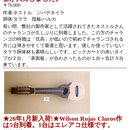
￥76,000
作者/ネストル ジバデネイラ
胴体/タララ 指板/ハルカ
長い間、弊社の製作家として活躍されてきたネストルさん
のチャランゴが久しぶりに到着しました。この方のチャラ
ンゴの特徴は「弦高」が低いので初めてチャランゴされる
方には弾きやすくて最適と思います。彼しか使っていない
タララ胴体材も素晴らしいです。ピックガードの赤いタイ
プが２台、「表面板」が合わさったものが１台＝合計３台
来ています。
★26年1月新入荷!★Wilson Rojas Claros作
は5台到着。1台はエレアコ仕様です。