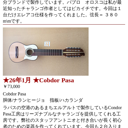
分ブランドで製作しています。パブロ オロスコは私が最
近知ったチャランゴ作者としてはピカイチです。今回は１
台だけエレアコ仕様を作ってくれました。弦長＝ ３８０
m\mです。
★26年1月 ★Cobdor Pasa
￥73,000
Cobdor Pasa
胴体/ナランヒージョ 指板/ハカランダ
ラパスの空港のあるまちエルアルトで製作しているCondor
Pasa工房はリーズナブルなチャランゴを提供してくれる工
房です。弊社のスタッフアントニオと付き合いが長く初心
者のための楽器を作ってくれています。今回も２台入りま