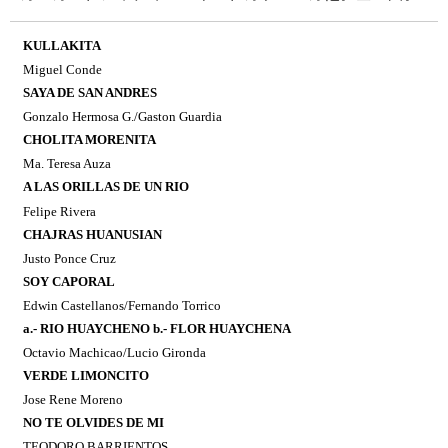
KULLAKITA
Miguel Conde
SAYA DE SAN ANDRES
Gonzalo Hermosa G./Gaston Guardia
CHOLITA MORENITA
Ma. Teresa Auza
A LAS ORILLAS DE UN RIO
Felipe Rivera
CHAJRAS HUANUSIAN
Justo Ponce Cruz
SOY CAPORAL
Edwin Castellanos/Fernando Torrico
a.- RIO HUAYCHENO b.- FLOR HUAYCHENA
Octavio Machicao/Lucio Gironda
VERDE LIMONCITO
Jose Rene Moreno
NO TE OLVIDES DE MI
TEODORO BARRIENTOS