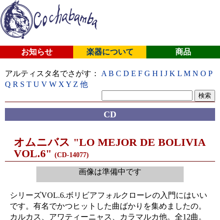
お知らせ
楽器について
商品
アルティスタ名でさがす：
A
B
C
D
E
F
G
H
I
J
K
L
M
N
O
P
Q
R
S
T
U
V
W
X
Y
Z
他
CD
オムニバス "LO MEJOR DE BOLIVIA
VOL.6"
(CD-14077)
画像は準備中です
シリーズVOL.6.ボリビアフォルクローレの入門にはいい
です。有名でかつヒットした曲ばかりを集めましたの。
カルカス、アワティーニャス、カラマルカ他。全12曲。