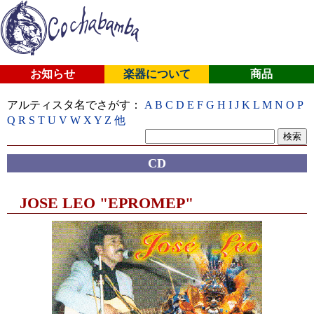
お知らせ
楽器について
商品
アルティスタ名でさがす：
A
B
C
D
E
F
G
H
I
J
K
L
M
N
O
P
Q
R
S
T
U
V
W
X
Y
Z
他
CD
JOSE LEO "EPROMEP"