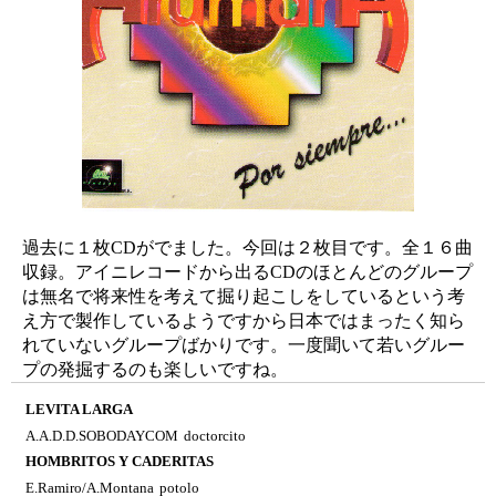
過去に１枚CDがでました。今回は２枚目です。全１６曲
収録。アイニレコードから出るCDのほとんどのグループ
は無名で将来性を考えて掘り起こしをしているという考
え方で製作しているようですから日本ではまったく知ら
れていないグループばかりです。一度聞いて若いグルー
プの発掘するのも楽しいですね。
LEVITA LARGA
A.A.D.D.SOBODAYCOM
doctorcito
HOMBRITOS Y CADERITAS
E.Ramiro/A.Montana
potolo