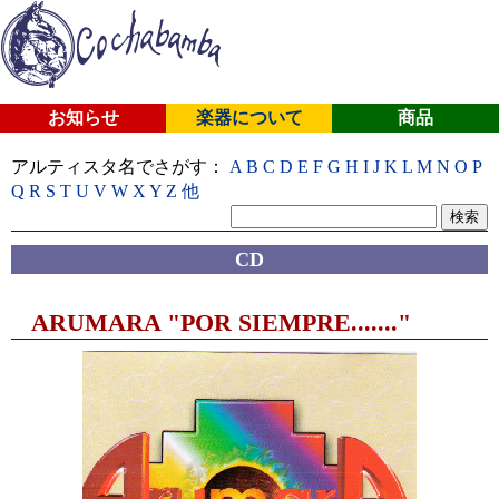
お知らせ
楽器について
商品
アルティスタ名でさがす：
A
B
C
D
E
F
G
H
I
J
K
L
M
N
O
P
Q
R
S
T
U
V
W
X
Y
Z
他
CD
ARUMARA "POR SIEMPRE......."