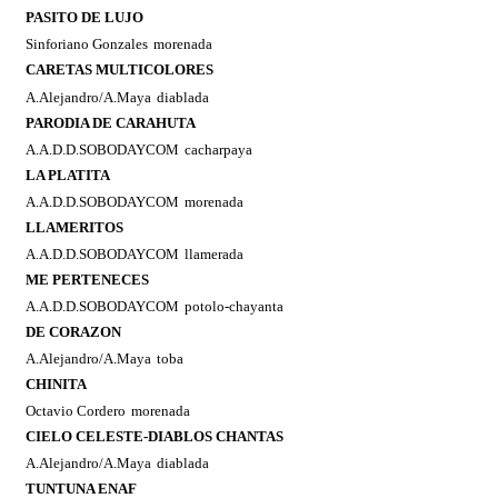
PASITO DE LUJO
Sinforiano Gonzales
morenada
CARETAS MULTICOLORES
A.Alejandro/A.Maya
diablada
PARODIA DE CARAHUTA
A.A.D.D.SOBODAYCOM
cacharpaya
LA PLATITA
A.A.D.D.SOBODAYCOM
morenada
LLAMERITOS
A.A.D.D.SOBODAYCOM
llamerada
ME PERTENECES
A.A.D.D.SOBODAYCOM
potolo-chayanta
DE CORAZON
A.Alejandro/A.Maya
toba
CHINITA
Octavio Cordero
morenada
CIELO CELESTE-DIABLOS CHANTAS
A.Alejandro/A.Maya
diablada
TUNTUNA ENAF