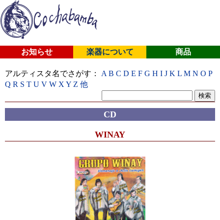
お知らせ
楽器について
商品
アルティスタ名でさがす：
A
B
C
D
E
F
G
H
I
J
K
L
M
N
O
P
Q
R
S
T
U
V
W
X
Y
Z
他
CD
WINAY