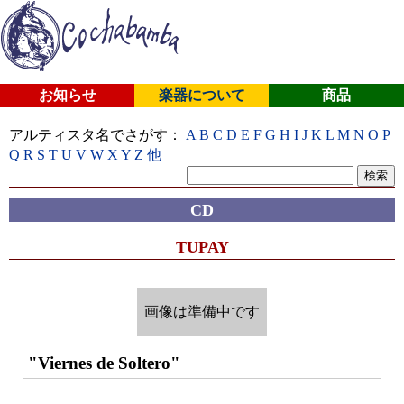
お知らせ
楽器について
商品
アルティスタ名でさがす：
A
B
C
D
E
F
G
H
I
J
K
L
M
N
O
P
Q
R
S
T
U
V
W
X
Y
Z
他
CD
TUPAY
画像は準備中です
"Viernes de Soltero"