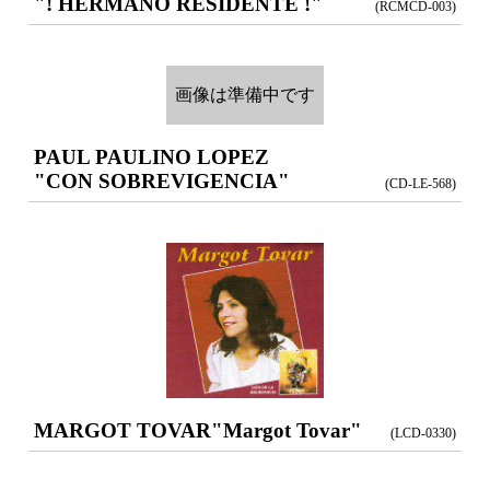
"! HERMANO RESIDENTE !"
(RCMCD-003)
画像は準備中です
PAUL PAULINO LOPEZ
"CON SOBREVIGENCIA"
(CD-LE-568)
MARGOT TOVAR
"Margot Tovar"
(LCD-0330)