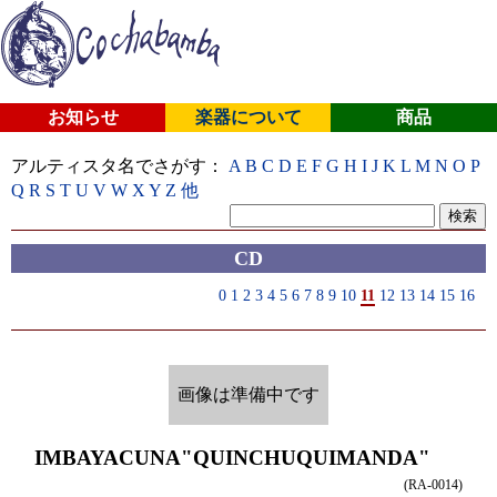
お知らせ
楽器について
商品
アルティスタ名でさがす：
A
B
C
D
E
F
G
H
I
J
K
L
M
N
O
P
Q
R
S
T
U
V
W
X
Y
Z
他
CD
0
1
2
3
4
5
6
7
8
9
10
11
12
13
14
15
16
画像は準備中です
IMBAYACUNA
"QUINCHUQUIMANDA"
(RA-0014)