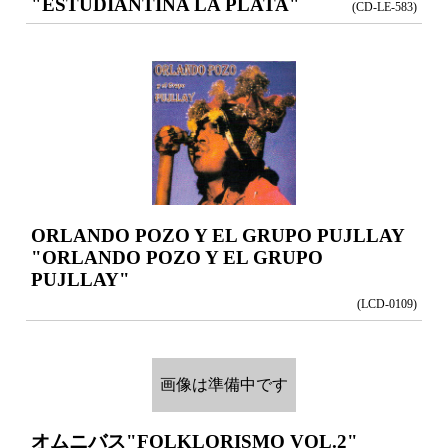
"ESTUDIANTINA LA PLATA"
(CD-LE-583)
ORLANDO POZO Y EL GRUPO PUJLLAY
"ORLANDO POZO Y EL GRUPO
PUJLLAY"
(LCD-0109)
画像は準備中です
オムニバス
"FOLKLORISMO VOL.2"