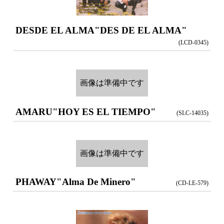
DESDE EL ALMA
"DES DE EL ALMA"
(LCD-0345)
画像は準備中です
AMARU
"HOY ES EL TIEMPO"
(SLC-14035)
画像は準備中です
PHAWAY
"Alma De Minero"
(CD-LE-579)