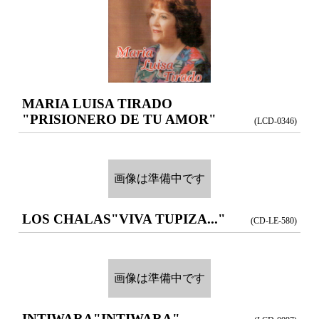
MARIA LUISA TIRADO
"PRISIONERO DE TU AMOR"
(LCD-0346)
画像は準備中です
LOS CHALAS
"VIVA TUPIZA..."
(CD-LE-580)
画像は準備中です
INTIWARA
"INTIWARA"