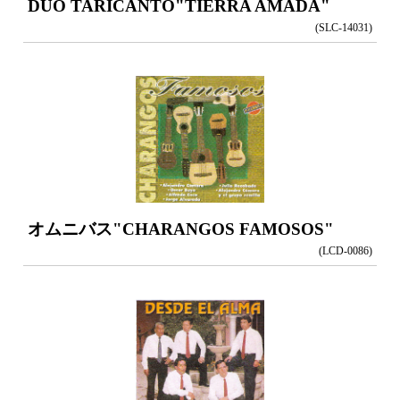
DUO TARICANTO
"TIERRA AMADA"
(SLC-14031)
オムニバス
"CHARANGOS FAMOSOS"
(LCD-0086)