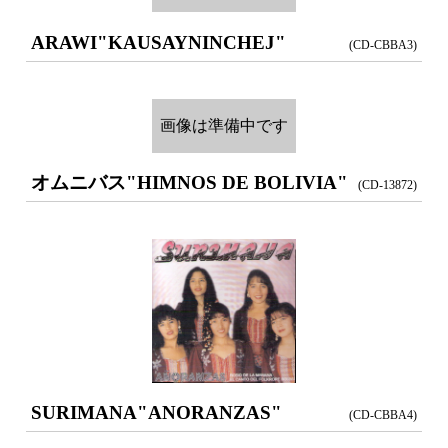
ARAWI
"KAUSAYNINCHEJ"
(CD-CBBA3)
画像は準備中です
オムニバス
"HIMNOS DE BOLIVIA"
(CD-13872)
SURIMANA
"ANORANZAS"
(CD-CBBA4)