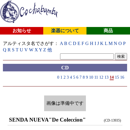
お知らせ
楽器について
商品
アルティスタ名でさがす：
A
B
C
D
E
F
G
H
I
J
K
L
M
N
O
P
Q
R
S
T
U
V
W
X
Y
Z
他
CD
0
1
2
3
4
5
6
7
8
9
10
11
12
13
14
15
16
画像は準備中です
SENDA NUEVA
"De Coleccion"
(CD-13935)